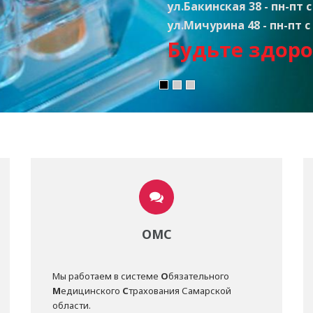
ул.Бакинская 38 - пн-пт с 
ул.Мичурина 48 - пн-пт с 
Будьте здоро
ОМС
Мы работаем в системе
О
бязательного
М
едицинского
С
трахования Самарской
области.