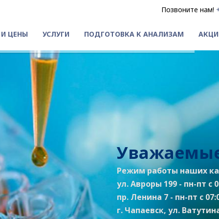
Позвоните нам!
 И ЦЕНЫ
УСЛУГИ
ПОДГОТОВКА К АНАЛИЗАМ
АКЦИ
Уважаемые
Режим работы наших ка
ул. Авроры 199 - пн-пт с 07
пр. Ленина 7 - пн-пт с 07:0
г. Чапаевск, ул. Ватутина 