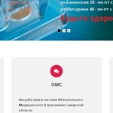
ул.Бакинская 38 - пн-пт с 
ул.Мичурина 48 - пн-пт с 
Будьте здоро
ОМС
Мы работаем в системе
О
бязательного
М
едицинского
С
трахования Самарской
области.