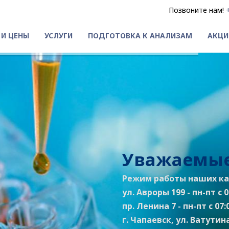
Позвоните нам!
 И ЦЕНЫ
УСЛУГИ
ПОДГОТОВКА К АНАЛИЗАМ
АКЦИ
Уважаемые
Режим работы наших ка
ул. Авроры 199 - пн-пт с 07
пр. Ленина 7 - пн-пт с 07:0
г. Чапаевск, ул. Ватутина 