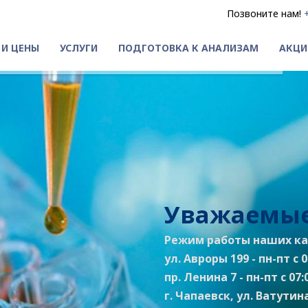
Позвоните нам!
 И ЦЕНЫ
УСЛУГИ
ПОДГОТОВКА К АНАЛИЗАМ
АКЦИ
Уважаемые
Режим работы наших ка
ул. Авроры 199 - пн-пт с 07
пр. Ленина 7 - пн-пт с 07:0
г. Чапаевск, ул. Ватутина 