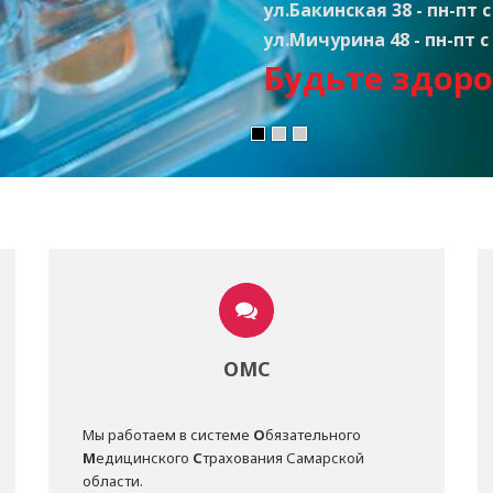
ул.Бакинская 38 - пн-пт с 
ул.Мичурина 48 - пн-пт с 
Будьте здоро
ОМС
Мы работаем в системе
О
бязательного
М
едицинского
С
трахования Самарской
области.