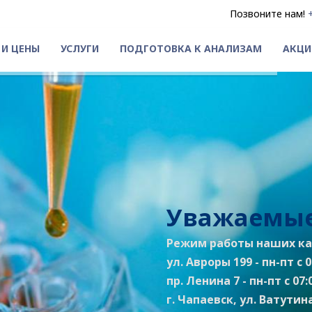
Позвоните нам!
 И ЦЕНЫ
УСЛУГИ
ПОДГОТОВКА К АНАЛИЗАМ
АКЦИ
Уважаемые
Режим работы наших ка
ул. Авроры 199 - пн-пт с 07
пр. Ленина 7 - пн-пт с 07:0
г. Чапаевск, ул. Ватутина 