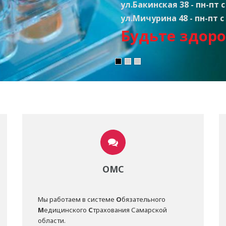
ул.Бакинская 38 - пн-пт с 
ул.Мичурина 48 - пн-пт с 
Будьте здоро
ОМС
Мы работаем в системе
О
бязательного
М
едицинского
С
трахования Самарской
области.