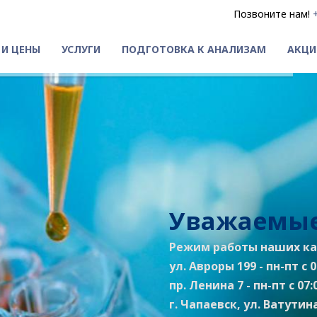
Позвоните нам!
 И ЦЕНЫ
УСЛУГИ
ПОДГОТОВКА К АНАЛИЗАМ
АКЦИ
Уважаемые
Режим работы наших ка
ул. Авроры 199 - пн-пт с 07
пр. Ленина 7 - пн-пт с 07:0
г. Чапаевск, ул. Ватутина 