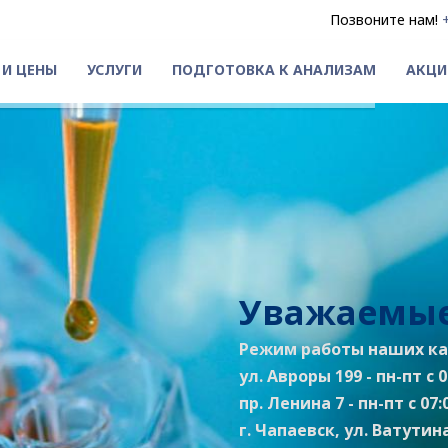
Позвоните нам!
 И ЦЕНЫ
УСЛУГИ
ПОДГОТОВКА К АНАЛИЗАМ
АКЦИ
Уважаемые
Режим работы наших ка
ул. Авроры 199 - пн-пт с 07
пр. Ленина 7 - пн-пт с 07:0
г. Чапаевск, ул. Ватутина 