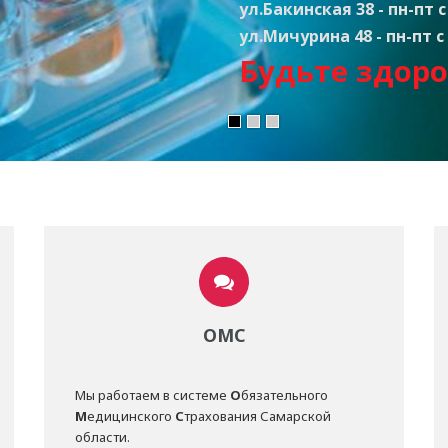
ул.Бакинская 38 - пн-пт с 
ул.Мичурина 48 - пн-пт с 
Будьте здоро
ОМС
Мы работаем в системе
О
бязательного
М
едицинского
С
трахования Самарской
области.